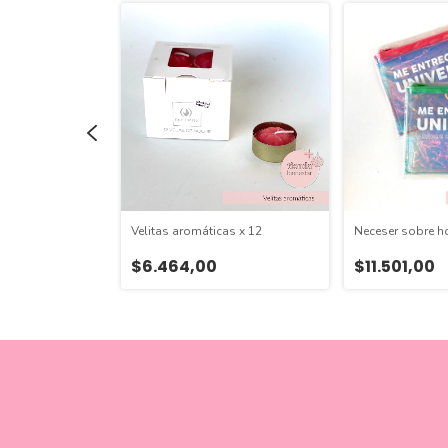
las
Velitas aromáticas x 12
Neceser sobre h
!
$6.464,00
$11.501,00
5
$31.177,00