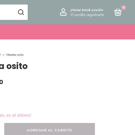
0
¡Hola!
Iniciá sesión
O podés registrarte
!
>
Maceta osito
 osito
0
as, es el último!