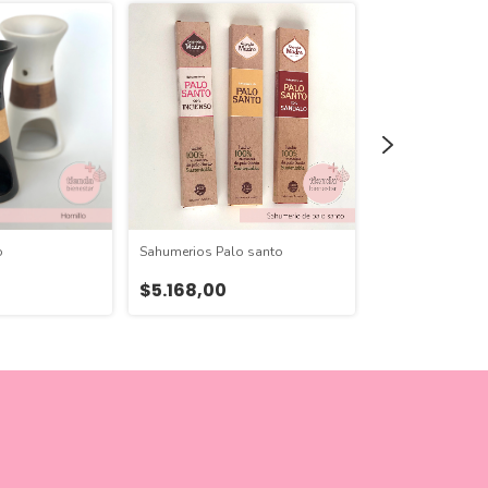
o
Sahumerios Palo santo
Acondicionador 
$5.168,00
$4.840,00