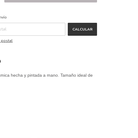
CAMBIAR CP
CP:
nvío
CALCULAR
 postal
n
mica hecha y pintada a mano. Tamaño ideal de