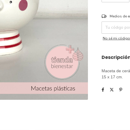
Entregas para el 
Medios de e
No sé mi código
Descripció
Maceta de cerá
15 x 17 cm.