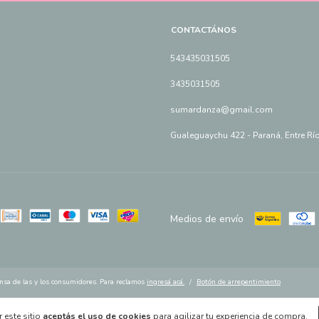
CONTACTÁNOS
543435031505
3435031505
sumardanza@gmail.com
Gualeguaychu 422 - Paraná, Entre Rí
Medios de envío
nsa de las y los consumidores. Para reclamos
ingresá acá.
/
Botón de arrepentimiento
 este sitio
aceptás el uso de cookies
para agilizar tu experiencia de compra.