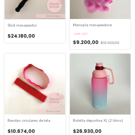
Manopla masajeadora
Stick masajeador
-
34
%
OFF
$24.180,00
$9.200,00
$13.923,00
Botella deportiva XL (2 litros)
Bandas circulares de tela
$26.930,00
$10.674,00