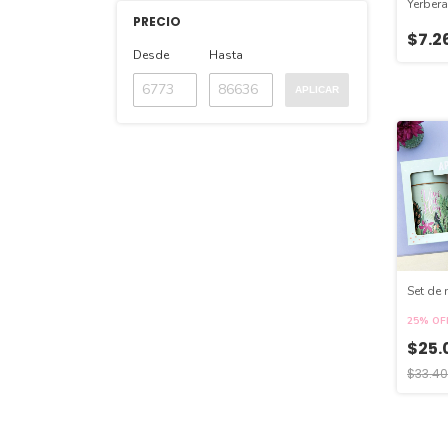
Yerber
PRECIO
$7.2
Desde
Hasta
APLICAR
Set de 
25% OF
$25.
$33.40