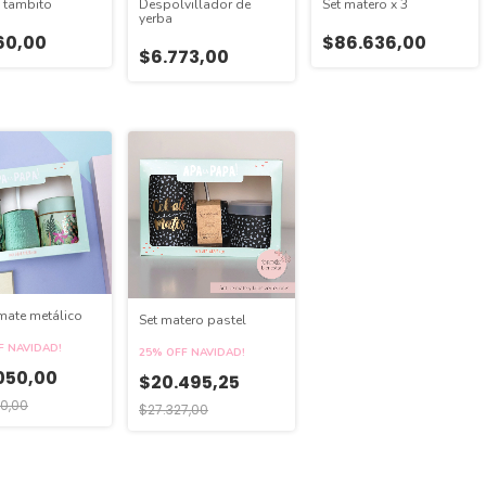
a tambito
Despolvillador de
Set matero x 3
yerba
60,00
$86.636,00
$6.773,00
mate metálico
Set matero pastel
F NAVIDAD!
25% OFF NAVIDAD!
050,00
$20.495,25
0,00
$27.327,00