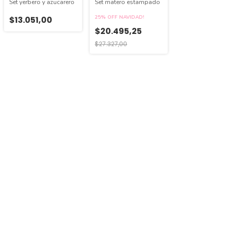
Set yerbero y azucarero
Set matero estampado
25% OFF NAVIDAD!
$13.051,00
$20.495,25
$27.327,00