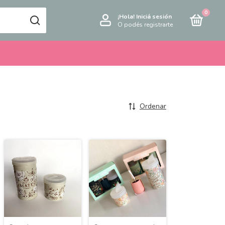
0
¡Hola!
Iniciá sesión
O podés registrarte
Ordenar