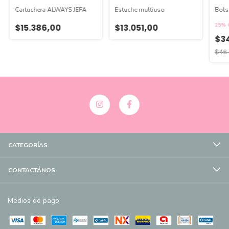
Cartuchera ALWAYS JEFA
Estuche multiuso
Bols
25% 
$15.386,00
$13.051,00
$34
$46.
CATEGORÍAS
CONTACTÁNOS
Medios de pago