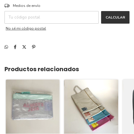
CAMBIAR CP
Entregas para el CP:
Medios de envío
CALCULAR
No sé mi código postal
Productos relacionados