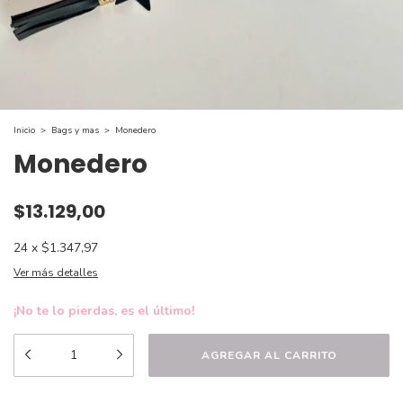
Inicio
>
Bags y mas
>
Monedero
Monedero
$13.129,00
24
x
$1.347,97
Ver más detalles
¡No te lo pierdas, es el último!