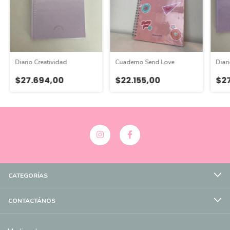
Diario Creatividad
Cuaderno Send Love
Diari
$27.694,00
$22.155,00
$2
CATEGORÍAS
CONTACTÁNOS