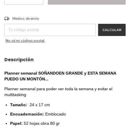
CAMBIAR CP
Entregas para el CP:
Medios de envío
CALCULAR
No sé mi código postal
Descripción
Planner semanal SOÑANDOEN GRANDE y ESTA SEMANA
PUEDO UN MONTÓN...
Planner semanal para poder ver toda la semana y evitar el
multitasking
Tamaño:
24 x 17 cm
Encuadernación:
Emblocado
Papel:
52 hojas obra 80 gr