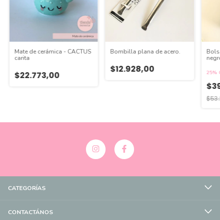
Mate de cerámica - CACTUS
Bombilla plana de acero.
Bols
carita
negr
$12.928,00
25% 
$22.773,00
$39
$53.
CATEGORÍAS
CONTACTÁNOS